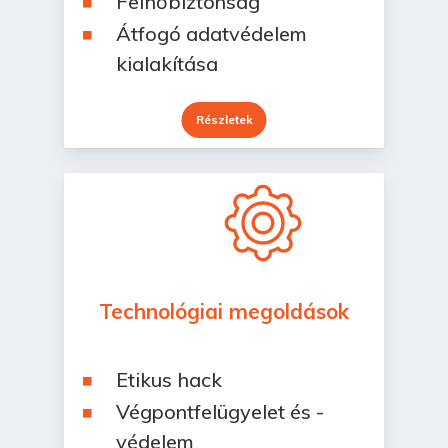
Felhőbiztonság
Átfogó adatvédelem
kialakítása
Részletek
Technológiai megoldások
Etikus hack
Végpontfelügyelet és -
védelem