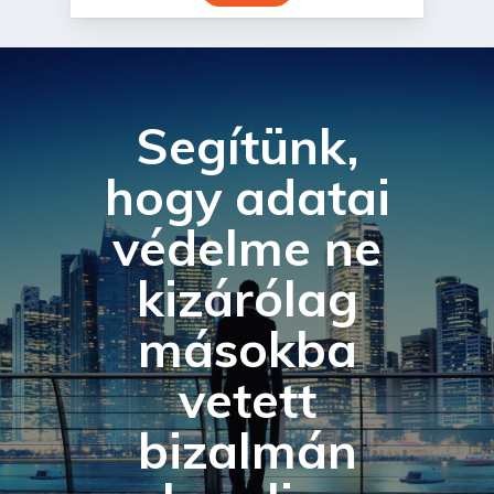
Segítünk,
hogy adatai
védelme ne
kizárólag
másokba
vetett
bizalmán