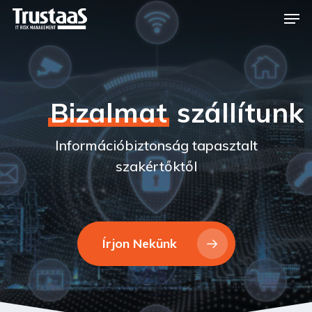
Skip
Men
to
Close
main
Menu
content
Bizalmat
szállítunk
Információbiztonság tapasztalt
szakértőktől
Írjon Nekünk