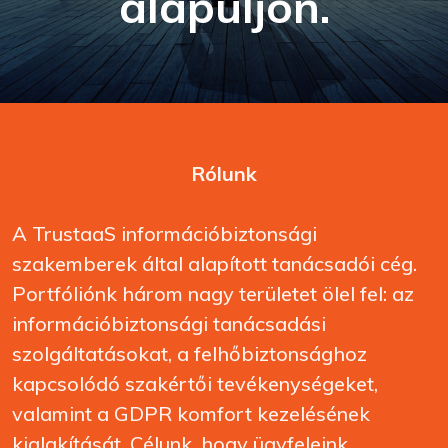
alapuljon.
Rólunk
A TrustaaS információbiztonsági
szakemberek által alapított tanácsadói cég.
Portfóliónk három nagy területet ölel fel: az
információbiztonsági tanácsadási
szolgáltatásokat, a felhőbiztonsághoz
kapcsolódó szakértői tevékenységeket,
valamint a GDPR komfort kezelésének
kialakítását. Célunk, hogy ügyfeleink