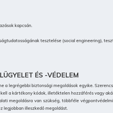
azások kapcsán.
ságtudatosságának tesztelése (social engineering), tesz
LÜGYELET ÉS -VÉDELEM
e a legrégebbi biztonsági megoldások egyike. Szerenc
kell a kártékony kódok, illetéktelen hozzáférés vagy ak
alati megoldásra van szükség, többféle végpontvédelmi
z legjobban illeszkedő megoldást.