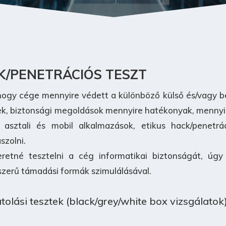
K/PENETRÁCIÓS TESZT
hogy cége mennyire védett a különböző külső és/vagy b
k, biztonsági megoldások mennyire hatékonyak, mennyire
tt asztali és mobil alkalmazások, etikus hack/penetr
szolni.
etné tesztelni a cég informatikai biztonságát, úgy 
pszerű támadási formák szimulálásával.
tolási tesztek (black/grey/white box vizsgálatok