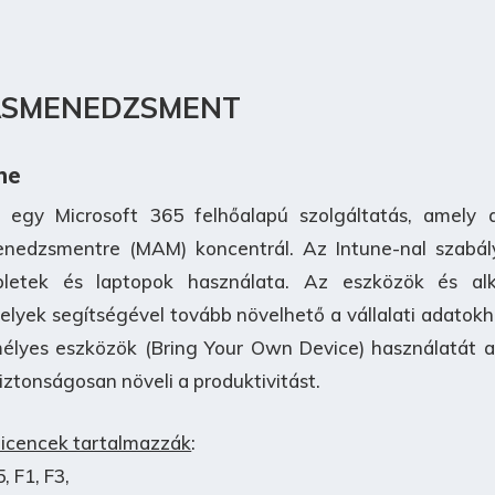
ÁSMENEDZSMENT
ne
e egy Microsoft 365 felhőalapú szolgáltatás, amel
nedzsmentre (MAM) koncentrál. Az Intune-nal szabál
abletek és laptopok használata. Az eszközök és a
elyek segítségével tovább növelhető a vállalati adatok
élyes eszközök (Bring Your Own Device) használatát a 
biztonságosan növeli a produktivitást.
 licencek tartalmazzák
:
, F1, F3,