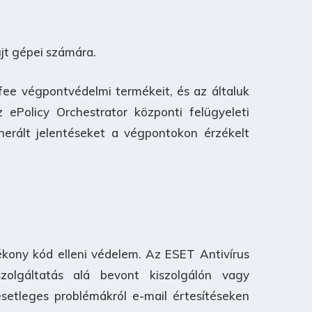
jt gépei számára.
fee végpontvédelmi termékeit, és az általuk
 ePolicy Orchestrator központi felügyeleti
erált jelentéseket a végpontokon érzékelt
tékony kód elleni védelem. Az ESET Antivírus
olgáltatás alá bevont kiszolgálón vagy
setleges problémákról e-mail értesítéseken