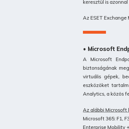
keresztül is azonnal
Az ESET Exchange Ma
• Microsoft En
A Microsoft Endp
biztonságának megő
virtuális gépek, b
eszközöket tartalm
Analytics, a közös f
Az alábbi Microsoft
Microsoft 365: F1, F3
Enterprise Mobility +