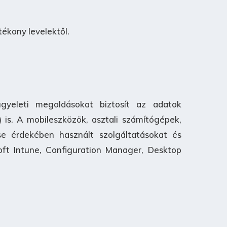
ékony levelektől.
yeleti megoldásokat biztosít az adatok
is. A mobileszközök, asztali számítógépek,
se érdekében használt szolgáltatásokat és
oft Intune, Configuration Manager, Desktop