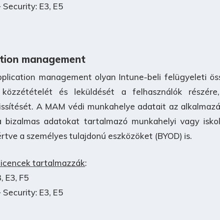
 Security: E3, E5
cation management
plication management olyan Intune-beli felügyeleti ös
 közzétételét és leküldését a felhasználók részére
issítését. A MAM védi munkahelye adatait az alkalmazá
 bizalmas adatokat tartalmazó munkahelyi vagy iskol
értve a személyes tulajdonú eszközöket (BYOD) is.
 licencek tartalmazzák
:
, E3, F5
 Security: E3, E5