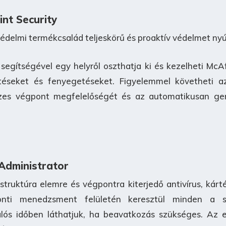
nt Security
elmi termékcsalád teljeskörű és proaktív védelmet nyú
segítségével egy helyről oszthatja ki és kezelheti McA
etéseket és fenyegetéseket. Figyelemmel követheti az
zes végpont megfelelőségét és az automatikusan gen
Administrator
astruktúra elemre és végpontra kiterjedő antivírus, kár
onti menedzsment felületén keresztül minden a sz
ós időben láthatjuk, ha beavatkozás szükséges. Az e