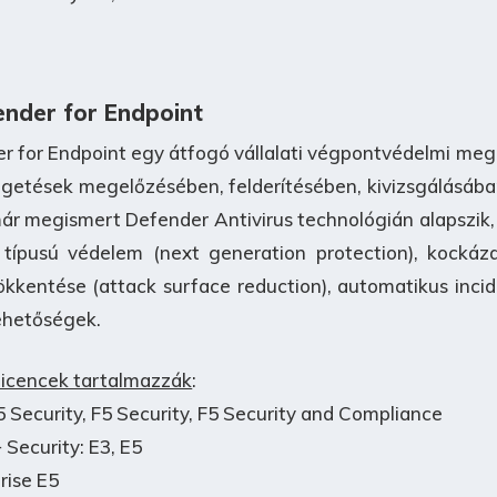
ender for Endpoint
r for Endpoint egy átfogó vállalati végpontvédelmi megol
egetések megelőzésében, felderítésében, kivizsgálásáb
 megismert Defender Antivirus technológián alapszik, a
j típusú védelem (next generation protection), kockáz
ökkentése (attack surface reduction), automatikus incid
lehetőségek.
 licencek tartalmazzák
:
5 Security, F5 Security, F5 Security and Compliance
 Security: E3, E5
rise E5