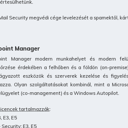
 értesülhetünk.
il Security megvédi cége levelezését a spamektől, kárt
dpoint Manager
oint Manager modern munkahelyet és modern felüg
rzése érdekében a felhőben és a földön (on-premise) 
eágyazott eszközök és szerverek kezelése és figyelé
azza. Olyan szolgáltatásokat kombinál, mint a Micros
elügyelet (
co-management)
és a Windows Autopilot.
 licencek tartalmazzák
:
, E3, E5
 Security: E3, E5