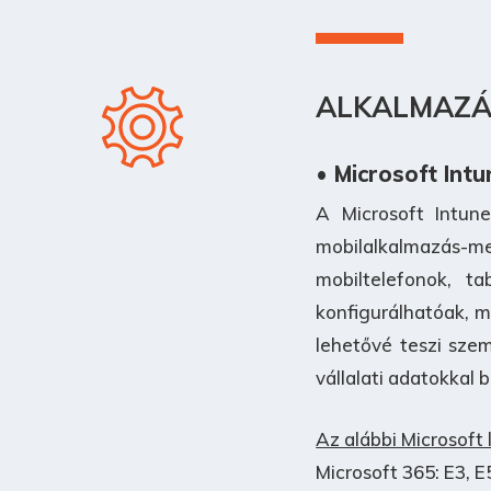
ALKALMAZ
• Microsoft Intu
A Microsoft Intun
mobilalkalmazás-me
mobiltelefonok, t
konfigurálhatóak, m
lehetővé teszi szem
vállalati adatokkal 
Az alábbi Microsoft
Microsoft 365: E3, E5