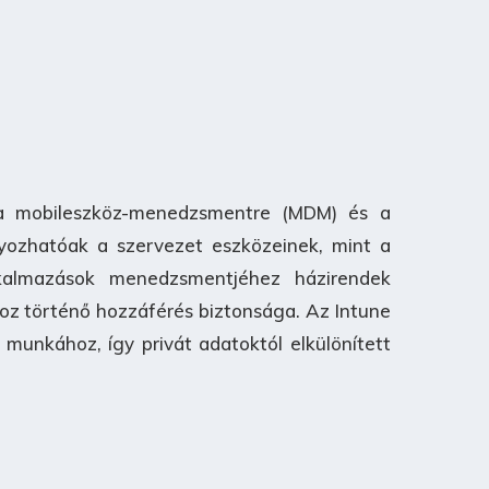
y a mobileszköz-menedzsmentre (MDM) és a
yozhatóak a szervezet eszközeinek, mint a
lkalmazások menedzsmentjéhez házirendek
hoz történő hozzáférés biztonsága. Az Intune
munkához, így privát adatoktól elkülönített