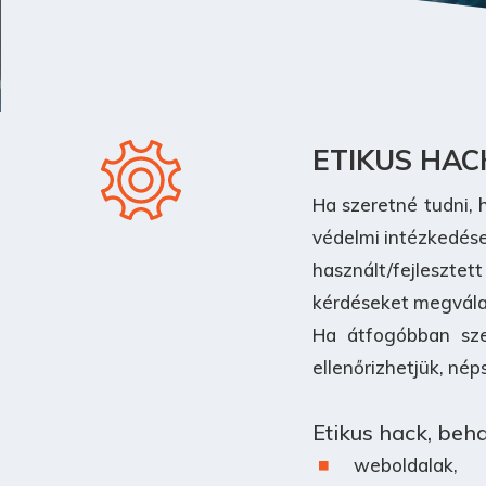
ETIKUS HAC
Ha szeretné tudni, 
védelmi intézkedése
használt/fejleszte
kérdéseket megvála
Ha átfogóbban szer
ellenőrizhetjük, né
Etikus hack, beha
weboldalak,