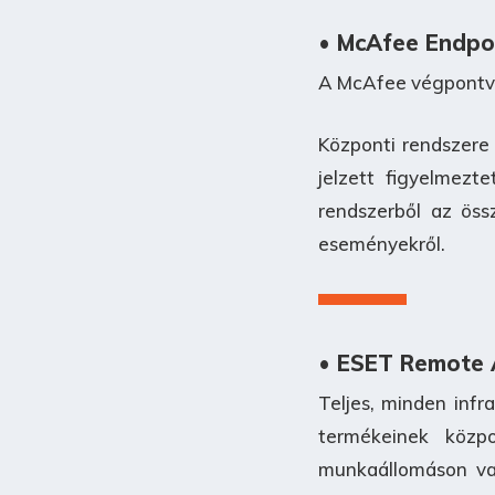
• McAfee Endpoi
A McAfee végpontvéd
Központi rendszere 
jelzett figyelmezt
rendszerből az öss
eseményekről.
• ESET Remote 
Teljes, minden infr
termékeinek közp
munkaállomáson val