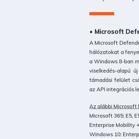
• Microsoft Def
A Microsoft Defende
hálózatokat a feny
a Windows 8-ban már
viselkedés-alapú ú
támadási felület cs
az API integrációs 
Az alábbi Microsoft
Microsoft 365: E5, E
Enterprise Mobility +
Windows 10: Enterp