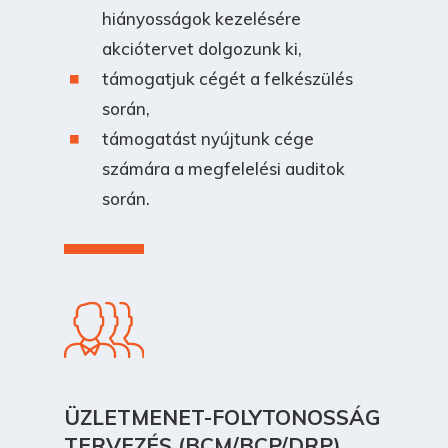
hiányosságok kezelésére
akciótervet dolgozunk ki,
támogatjuk cégét a felkészülés
során,
támogatást nyújtunk cége
számára a megfelelési auditok
során.
ÜZLETMENET-FOLYTONOSSÁG
TERVEZÉS (BCM/BCP/DRP)