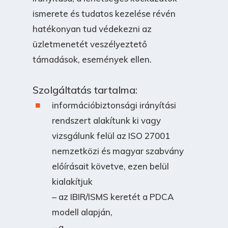
ismerete és tudatos kezelése révén
hatékonyan tud védekezni az
üzletmenetét veszélyeztető
támadások, események ellen.
Szolgáltatás tartalma:
információbiztonsági irányítási
rendszert alakítunk ki vagy
vizsgálunk felül az ISO 27001
nemzetközi és magyar szabvány
előírásait követve, ezen belül
kialakítjuk
– az IBIR/ISMS keretét a PDCA
modell alapján,
– a