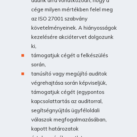
adunk arra vonatkozóan, hogy a
cége milyen mértékben felel meg
az ISO 27001 szabvány
követelményeinek. A hiányosságok
kezelésére akciótervet dolgozunk
ki,
támogatjuk cégét a felkészülés
során,
tanúsító vagy megújító auditok
végrehajtása során képviseljük,
támogatjuk cégét (egypontos
kapcsolattartás az auditorral,
segítségnyújtás ügyféloldali
válaszok megfogalmazásában,
kapott határozatok